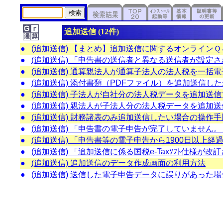
追加送信 (12件)
●
(追加送信) 【まとめ】追加送信に関するオンライン
●
(追加送信) 「申告書の送信者と異なる送信者が設定
●
(追加送信) 通算親法人が通算子法人の法人税を一括
●
(追加送信) 添付書類（PDFファイル）を追加送信
●
(追加送信) 子法人が自社分の法人税データを追加送
●
(追加送信) 親法人が子法人分の法人税データを追加
●
(追加送信) 財務諸表のみ追加送信したい場合の操作手
●
(追加送信) 「申告書の電子申告が完了していません
●
(追加送信) 「申告書等の電子申告から1900日以上
●
(追加送信) 「追加送信に係る国税e-Taxｿﾌﾄ仕様
●
(追加送信) 追加送信のデータ作成画面の利用方法
●
(追加送信) 送信した電子申告データに誤りがあった