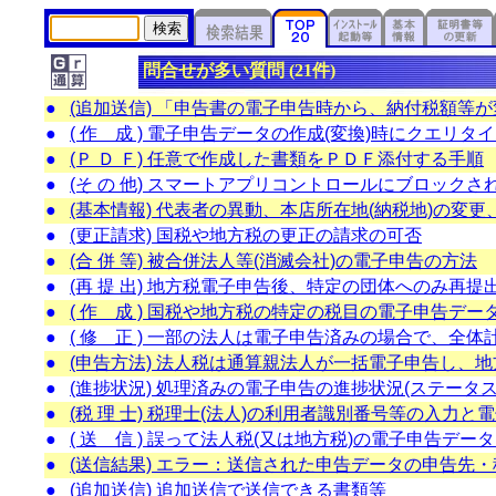
問合せが多い質問 (21件)
●
(追加送信) 「申告書の電子申告時から、納付税額等
●
( 作 成 ) 電子申告データの作成(変換)時にクエリ
●
(Ｐ Ｄ Ｆ) 任意で作成した書類をＰＤＦ添付する手順
●
(そ の 他) スマートアプリコントロールにブロック
●
(基本情報) 代表者の異動、本店所在地(納税地)の変
●
(更正請求) 国税や地方税の更正の請求の可否
●
(合 併 等) 被合併法人等(消滅会社)の電子申告の方法
●
(再 提 出) 地方税電子申告後、特定の団体へのみ再
●
( 作 成 ) 国税や地方税の特定の税目の電子申告デ
●
( 修 正 ) 一部の法人は電子申告済みの場合で、全
●
(申告方法) 法人税は通算親法人が一括電子申告し、
●
(進捗状況) 処理済みの電子申告の進捗状況(ステータ
●
(税 理 士) 税理士(法人)の利用者識別番号等の入力と
●
( 送 信 ) 誤って法人税(又は地方税)の電子申告デ
●
(送信結果) エラー：送信された申告データの申告先
●
(追加送信) 追加送信で送信できる書類等