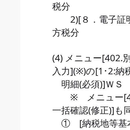
税分
2)[８．電子証
方税分
(4) メニュー[4
入力](※)の[1･2
明細(必須)]ＷＳ
※ メニュー[4
一括確認(修正)]
① [納税地等基