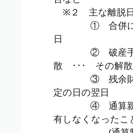
※２ 主な離脱日
① 合併により
日
② 破産手続
散 ･･･ その解
③ 残余財産の
定の日の翌日
④ 通算親法人
有しなくなったこ
(通算制度の