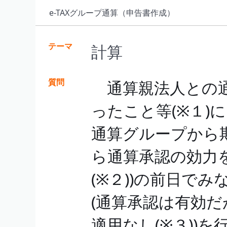
e-TAXグループ通算（申告書作成）
テーマ
計算
質問
通算親法人との通
ったこと等(※１)
通算グループから
ら通算承認の効力
(※２))の前日で
(通算承認は有効
適用なし(※３))