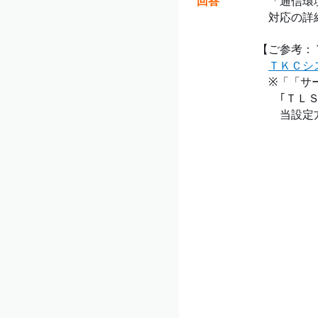
回答
「通信環境
対応の詳
【ご参考：
ＴＫＣシ
※「「サー
｢ＴＬＳ１
当設定方