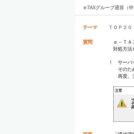
e-TAXグループ通算（
テーマ
ＴＯＰ２０
質問
ｅ－ＴＡＸ
対処方法
！ サーバ
そのため、
再度、デ