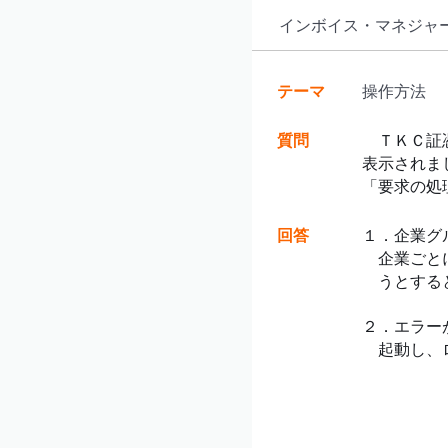
インボイス・マネジャ
テーマ
操作方法
質問
ＴＫＣ証憑
表示されま
「要求の処
回答
１．企業グ
企業ごとに
うとすると
２．エラー
起動し、ロ