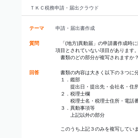
ＴＫＣ税務申請・届出クラウド
テーマ
申請・届出書作成
質問
「(地方)異動届」の申請書作成時に
項目とされていない項目があります
書類のどの部分が複写されますか
回答
書類の内容は大きく以下の３つに分
１．鑑部
提出日・提出先・会社名・住所情
２．税理士欄
税理士名・税理士住所・電話番
３．異動事項等
上記以外の部分
このうち上記３のみを複写してい