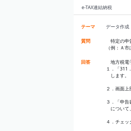
e-TAX連結納税
テーマ
データ作成
質問
特定の申告
（例：Ａ市
回答
地方税電子
１．「31
します。
２．画面上
３．「申告
について、
４．チェック