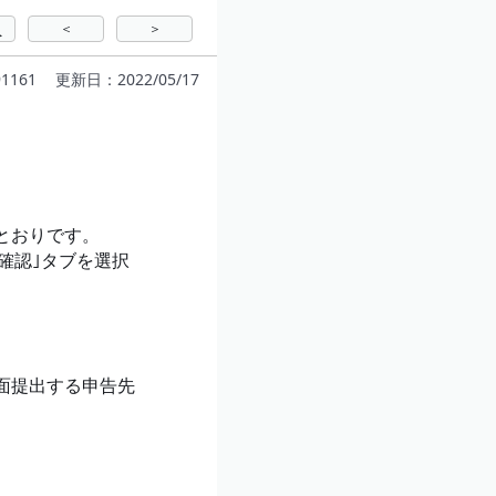
＜
＞
へ
1161
更新日：2022/05/17
とおりです。
確認｣タブを選択
面提出する申告先