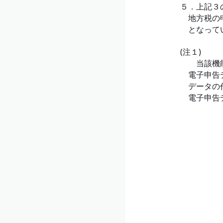
５．上記３
地方税の申
となってい
(注１)
当該機能は
電子申告デ
データの作
電子申告デ