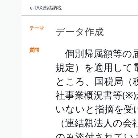
e-TAX連結納税
テーマ
データ作成
質問
個別帰属額等の届
規定）を適用して
ところ、国税局（
社事業概況書等(※
いないと指摘を受
（連結親法人の会
のみ添付されてい